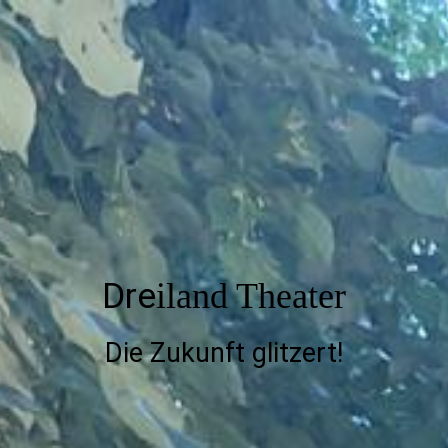
Dre
iland Theater
Die Zukunft glitzert!