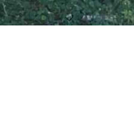
Theaterspaziergänge
Demokratische Praxis im
öffentlichen Raum
Der öffentliche Raum ist kein neutraler Ort. Er ist politisch.
Die Theaterspaziergänge des Dreiland Theater setzen genau
hier an. Sie entstehen aus einem bewusst gewählten
gesellschaftlichen Thema, das recherchiert und im Dialog mit
einem konkreten Ort künstlerisch entwickelt wird.