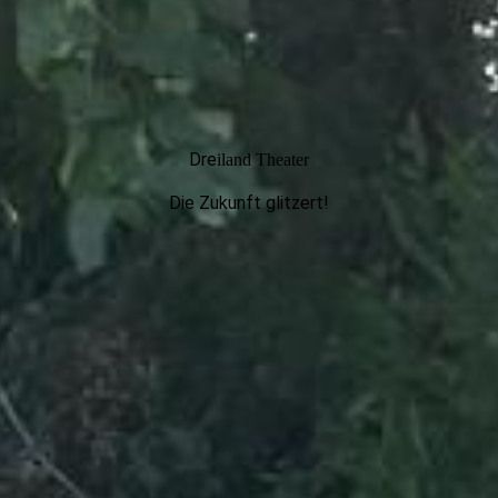
Dre
iland Theater
Die Zukunft glitzert!