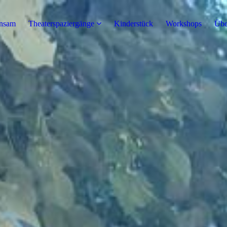
nsam
Theaterspaziergänge
Kinderstück
Workshops
Übe