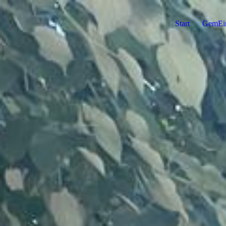
Start
GemEi