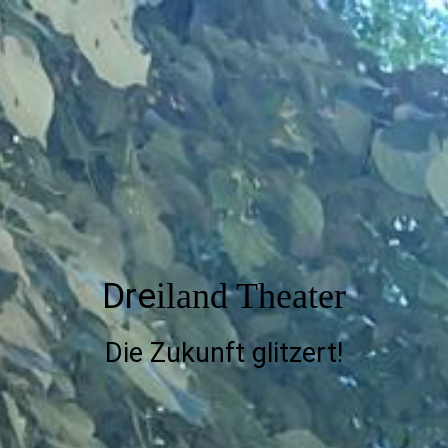
Dre
iland Theater
Die Zukunft glitzert!